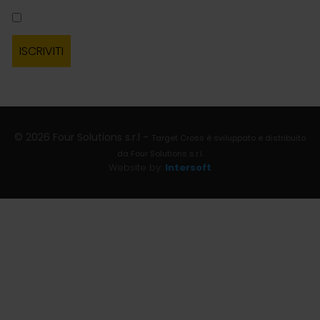
© 2026 Four Solutions s.r.l -
Target Cross è sviluppato e distribuito
da Four Solutions s.r.l.
Website by:
Intersoft