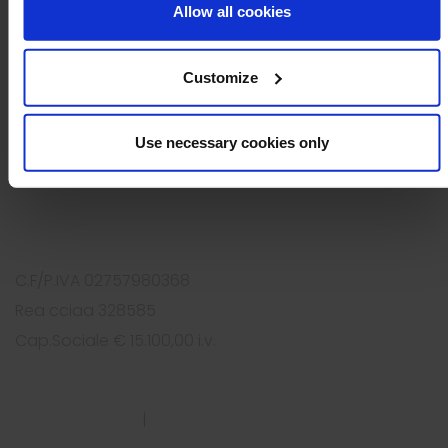
Four Solutions s.r.l.
Allow all cookies
Via Bottego 243/B
41126 Cognento MO - Italy
Customize
Tel.
+39 059 2919812
Use necessary cookies only
Fax +39 059 2919825
info@foursolutions.it
https://www.foursolutions.it
C.F/P.IVA 02757980368
Rea cciaa 328585
Cap.Sociale € 15.100,00 i.v.
PRIVACY POLICY
|
COOKIES POLICY