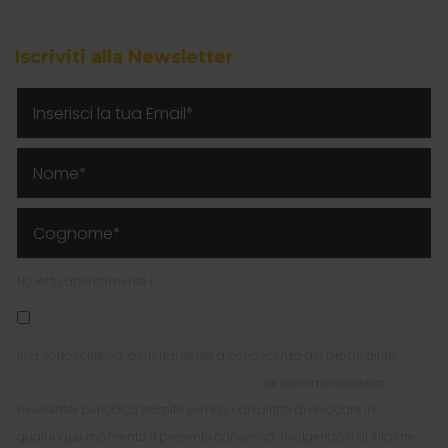
Iscriviti alla Newsletter
Ho letto attentamente l'
Informativa Privacy per l'invio della Newsletter
Il/la sottoscritto/a, perfettamente a conoscenza dei propri diritti,
esprime liberamente il proprio consenso
al ricevimento della
newsletter periodica tramite e-mail, con diritto di revocare in
qualunque momento il presente consenso, rivolgendosi al Titolare.