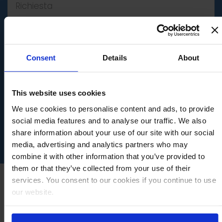
Consent
Details
About
*
Ho letto attentamente
l'
Informativa Privacy rilasciata
da Four Solutions ai sensi del
Regolamento Europeo 2016/679
This website uses cookies
e fornisco il consenso al trattamento
dei miei dati personali per le finalità
We use cookies to personalise content and ads, to provide
di contatto e per ottenere una demo.
social media features and to analyse our traffic. We also
share information about your use of our site with our social
media, advertising and analytics partners who may
combine it with other information that you’ve provided to
them or that they’ve collected from your use of their
services. You consent to our cookies if you continue to use
our website.