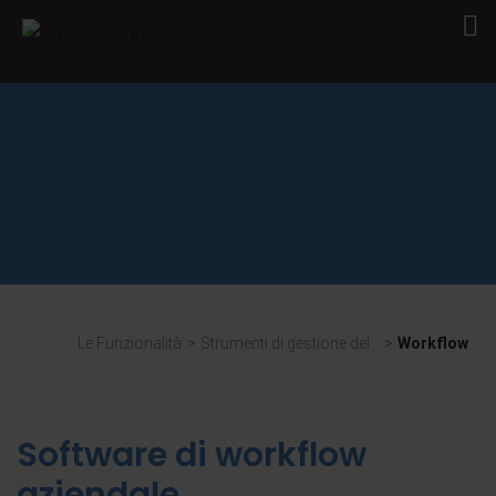
Le Funzionalità
>
Strumenti di gestione del...
>
Workflow
Software di workflow
aziendale