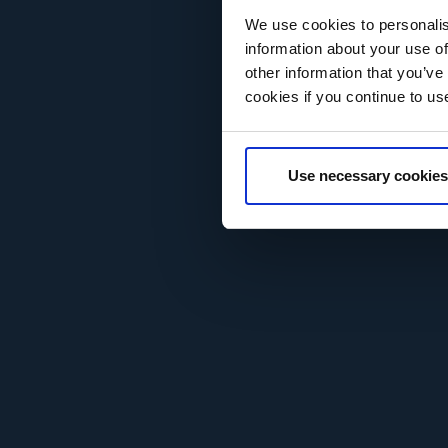
Rich
We use cookies to personalis
information about your use of
di T
other information that you’ve
cookies if you continue to us
Lasciaci i t
demo
per m
Use necessary cookies
come Target
aziendale d