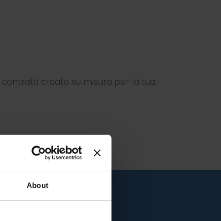
 contratti creato su misura per la tua
About