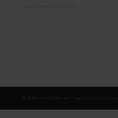
Cap.Sociale € 15.100,00 i.v.
PRIVACY POLICY
|
COOKIES POLICY
© 2026 Four Solutions s.r.l -
Target Cross è sviluppato e dis