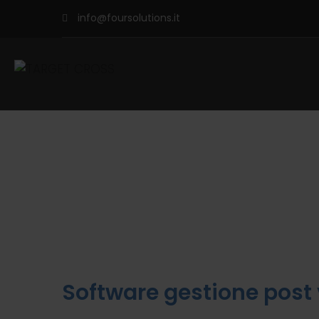
info@foursolutions.it
Software gestione post 