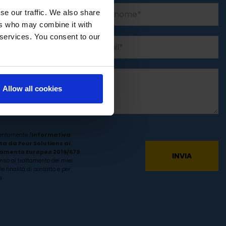
se our traffic. We also share
ers who may combine it with
 services. You consent to our
Allow all cookies
entamente l'
Informativa
ta da Four Solutions ai
lamento Europeo 2016/679
enso al trattamento dei miei
le finalità di contatto e per
.