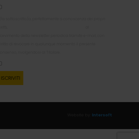
l/la sottoscritto/a, perfettamente a conoscenza dei propri
iritti,
esprime liberamente il proprio consenso
al
icevimento della newsletter periodica tramite e-mail, con
iritto di revocare in qualunque momento il presente
onsenso, rivolgendosi al Titolare.
Website by:
Intersoft