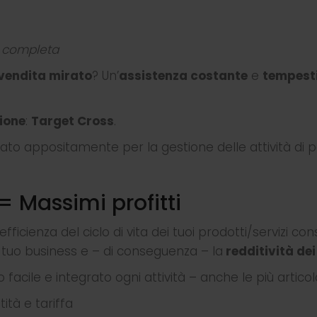
e completa
-vendita mirato
? Un’
assistenza costante
e
tempest
ione
:
Target Cross
.
to appositamente per la gestione delle attività di po
 Massimi profitti
l’efficienza del ciclo di vita dei tuoi prodotti/servizi
l tuo business e – di conseguenza – la
redditività de
 facile e integrato ogni attività – anche le più artic
ità e tariffa