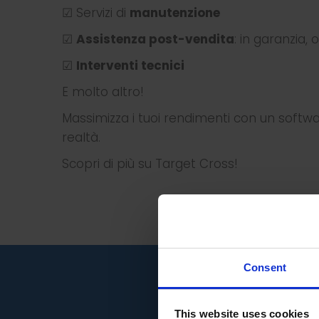
☑ Servizi di
manutenzione
☑
Assistenza post-vendita
: in garanzia,
☑
Interventi tecnici
E molto altro!
Massimizza i tuoi rendimenti con un softwar
realtà.
Scopri di più su Target Cross!
Consent
This website uses cookies