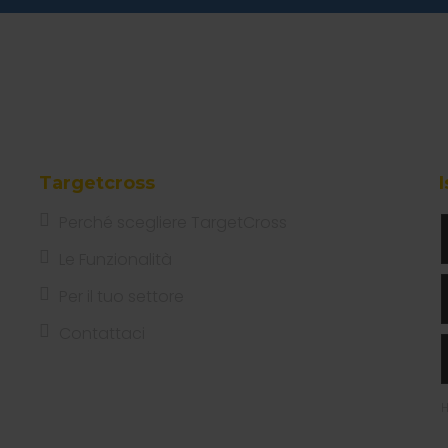
Targetcross
I
Perché scegliere TargetCross
Le Funzionalità
Per il tuo settore
Contattaci
H
N