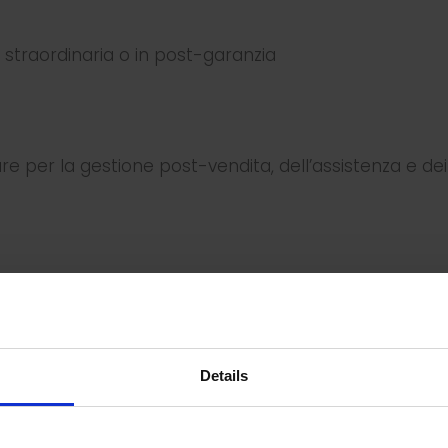
 o straordinaria o in post-garanzia
e per la gestione post-vendita, dell’assistenza e dei
Details