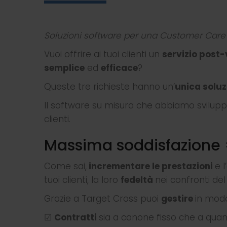
Soluzioni software per una Customer Car
Vuoi offrire ai tuoi clienti un
servizio post
semplice
ed
efficace
?
Queste tre richieste hanno un’
unica soluz
Il software su misura che abbiamo sviluppa
clienti.
Massima soddisfazione =
Come sai,
incrementare le prestazioni
e 
tuoi clienti, la loro
fedeltà
nei confronti de
Grazie a Target Cross puoi
gestire
in modo
☑
Contratti
sia a canone fisso che a quant