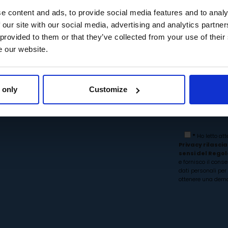
iedi una demo
e content and ads, to provide social media features and to analy
 our site with our social media, advertising and analytics partn
arget Cross.
 provided to them or that they’ve collected from your use of their
e our website.
uoi contatti e
organizzeremo una
ostrare a te e ai tuoi collaboratori
 only
Customize
 Cross può rivoluzionare la gestione
ella tua impresa.
*
Ho letto att
Privacy rilascia
sensi del Rego
e fornisco il cons
dati personali per 
ottenere una demo