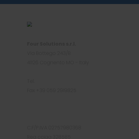
Four Solutions s.r.l.
Via Bottego 243/B
41126 Cognento MO - Italy
Tel.
+39 059 2919812
Fax +39 059 2919825
info@foursolutions.it
https://www.foursolutions.it
C.F/P.IVA 02757980368
Rea cciaa 328585