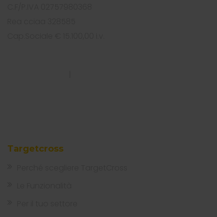
C.F/P.IVA 02757980368
Rea cciaa 328585
Cap.Sociale € 15.100,00 i.v.
PRIVACY POLICY
|
COOKIES POLICY
Targetcross
Perché scegliere TargetCross
Le Funzionalità
Per il tuo settore