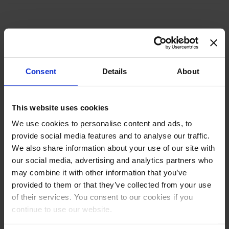
Analytics e Big Data
Digital companies
Consent
Details
About
ERP
This website uses cookies
We use cookies to personalise content and ads, to
Finance
provide social media features and to analyse our traffic.
We also share information about your use of our site with
Latest Technology
our social media, advertising and analytics partners who
may combine it with other information that you’ve
provided to them or that they’ve collected from your use
Logistic
of their services. You consent to our cookies if you
continue to use our website.
Manufacturing