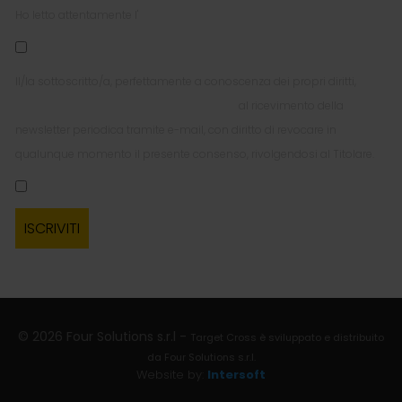
Ho letto attentamente l'
Informativa Privacy per l'invio della Newsletter
Il/la sottoscritto/a, perfettamente a conoscenza dei propri diritti,
esprime liberamente il proprio consenso
al ricevimento della
newsletter periodica tramite e-mail, con diritto di revocare in
qualunque momento il presente consenso, rivolgendosi al Titolare.
© 2026 Four Solutions s.r.l -
Target Cross è sviluppato e distribuito
da Four Solutions s.r.l.
Website by:
Intersoft