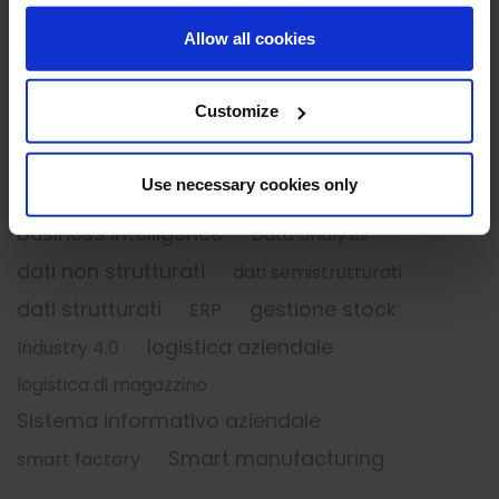
Mercato digitale
Allow all cookies
Senza categoria
Customize
Use necessary cookies only
analytics
ADVANCED ANALYTICS
big data
business intelligence
Data analysis
dati non strutturati
dati semistrutturati
dati strutturati
gestione stock
ERP
logistica aziendale
Industry 4.0
logistica di magazzino
Sistema informativo aziendale
Smart manufacturing
smart factory