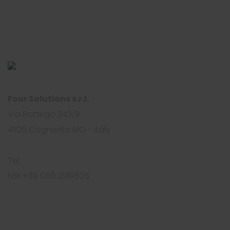
Four Solutions s.r.l.
Via Bottego 243/B
41126 Cognento MO - Italy
Tel.
+39 059 2919812
Fax +39 059 2919825
info@foursolutions.it
https://www.foursolutions.it