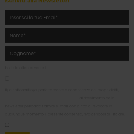
Iscriviti alla Newsletter
Ho letto attentamente l'
Informativa Privacy per l'invio della Newsletter
Il/la sottoscritto/a, perfettamente a conoscenza dei propri diritti,
esprime liberamente il proprio consenso
al ricevimento della
newsletter periodica tramite e-mail, con diritto di revocare in
qualunque momento il presente consenso, rivolgendosi al Titolare.