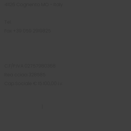
41126 Cognento MO - Italy
Tel.
+39 059 2919812
Fax +39 059 2919825
info@foursolutions.it
https://www.foursolutions.it
C.F/P.IVA 02757980368
Rea cciaa 328585
Cap.Sociale € 15.100,00 i.v.
PRIVACY POLICY
|
COOKIES POLICY