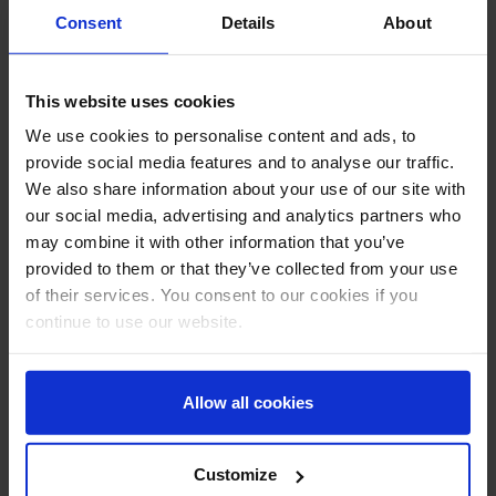
Finance
Consent
Details
About
Latest Technology
This website uses cookies
We use cookies to personalise content and ads, to
Logistic
provide social media features and to analyse our traffic.
We also share information about your use of our site with
Manufacturing
our social media, advertising and analytics partners who
may combine it with other information that you’ve
Mercato digitale
provided to them or that they’ve collected from your use
of their services. You consent to our cookies if you
continue to use our website.
Senza categoria
Allow all cookies
analytics
ADVANCED ANALYTICS
big data
business intelligence
Data analysis
Customize