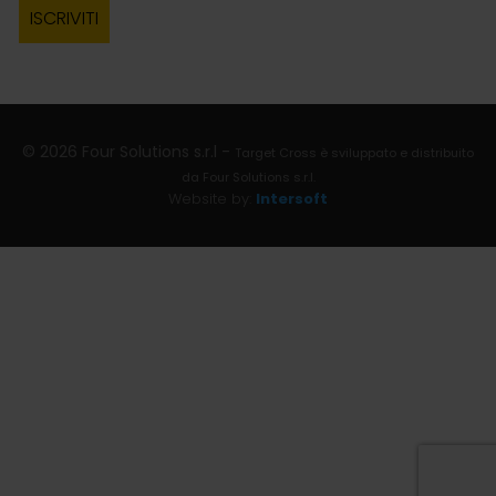
© 2026 Four Solutions s.r.l -
Target Cross è sviluppato e distribuito
da Four Solutions s.r.l.
Website by:
Intersoft