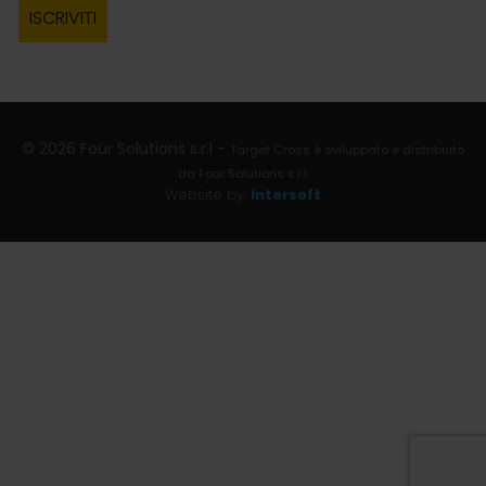
© 2026 Four Solutions s.r.l -
Target Cross è sviluppato e distribuito
da Four Solutions s.r.l.
Website by:
Intersoft