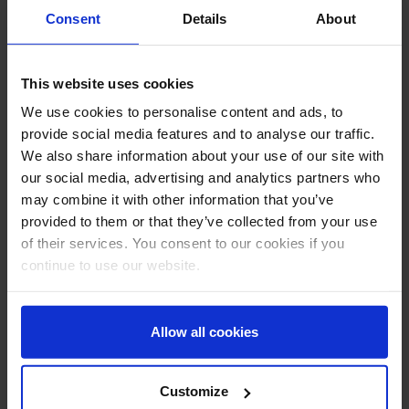
Finance
Consent
Details
About
Latest Technology
This website uses cookies
We use cookies to personalise content and ads, to
Logistic
provide social media features and to analyse our traffic.
We also share information about your use of our site with
Manufacturing
our social media, advertising and analytics partners who
may combine it with other information that you’ve
Mercato digitale
provided to them or that they’ve collected from your use
of their services. You consent to our cookies if you
continue to use our website.
Senza categoria
Allow all cookies
analytics
ADVANCED ANALYTICS
big data
business intelligence
Data analysis
Customize