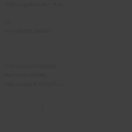
41126 Cognento MO - Italy
Tel.
+39 059 2919812
Fax +39 059 2919825
info@foursolutions.it
https://www.foursolutions.it
C.F/P.IVA 02757980368
Rea cciaa 328585
Cap.Sociale € 15.100,00 i.v.
PRIVACY POLICY
|
COOKIES POLICY