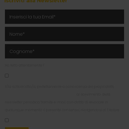
Iscriviti alla Newsletter
Ho letto attentamente l'
Informativa Privacy per l'invio della Newsletter
Il/la sottoscritto/a, perfettamente a conoscenza dei propri diritti,
esprime liberamente il proprio consenso
al ricevimento della
newsletter periodica tramite e-mail, con diritto di revocare in
qualunque momento il presente consenso, rivolgendosi al Titolare.