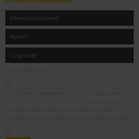
Iscriviti alla Newsletter
Ho letto attentamente l'
Informativa Privacy per l'invio della Newsletter
Il/la sottoscritto/a, perfettamente a conoscenza dei propri diritti,
esprime liberamente il proprio consenso
al ricevimento della
newsletter periodica tramite e-mail, con diritto di revocare in
qualunque momento il presente consenso, rivolgendosi al Titolare.