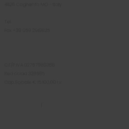
41126 Cognento MO - Italy
Tel.
+39 059 2919812
Fax +39 059 2919825
info@foursolutions.it
https://www.foursolutions.it
C.F/P.IVA 02757980368
Rea cciaa 328585
Cap.Sociale € 15.100,00 i.v.
PRIVACY POLICY
|
COOKIES POLICY