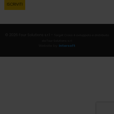
© 2026 Four Solutions s.r.l -
Target Cross è sviluppato e distribuito
da Four Solutions s.r.l.
Website by:
Intersoft