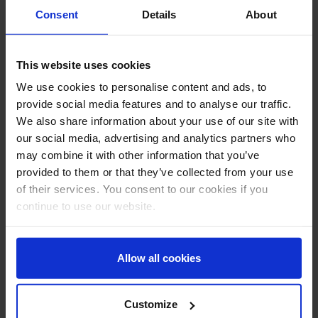
Finance
Consent
Details
About
Latest Technology
This website uses cookies
We use cookies to personalise content and ads, to
Logistic
provide social media features and to analyse our traffic.
We also share information about your use of our site with
Manufacturing
our social media, advertising and analytics partners who
may combine it with other information that you’ve
Mercato digitale
provided to them or that they’ve collected from your use
of their services. You consent to our cookies if you
continue to use our website.
Senza categoria
Allow all cookies
analytics
ADVANCED ANALYTICS
big data
business intelligence
Data analysis
Customize