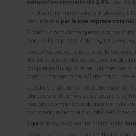
comparto è cresciuto del 2,4%
, mentre p
Un altro dato importante è il fatto che il
anni, mentre
per le sole imprese nate nel
E’ chiaro a tutti come questo sia una sorta
dinamicità espressa dalle
digital compani
L’osservazione dei bilanci e della capacità 
vitalità e la positività del settore: negli ul
doppi rispetto agli altri settori, mentre i
contro una media del 4,5 riferita a tutte l
Questa situazione ci indica una esigenza du
all’interno delle imprese utilizzatrici e l’a
maggiori competenze da inserire nelle propr
non meno, in termini di qualità del know-
E qui si apre, ovviamente il tema della
for
Occorre un raccordo più stretto tra esige