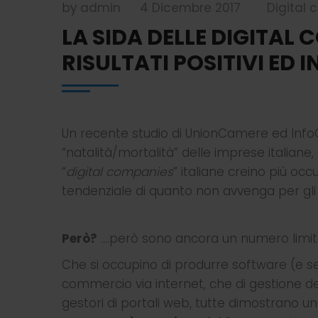
by
admin
4 Dicembre 2017
Digital
|
|
LA SIDA DELLE DIGITAL 
RISULTATI POSITIVI ED 
Un recente studio di UnionCamere ed Inf
“natalità/mortalità” delle imprese italiane
“
digital companies
” italiane creino più oc
tendenziale di quanto non avvenga per gli a
Però?
….però sono ancora un numero limitat
Che si occupino di produrre software (e se
commercio via internet, che di gestione dei
gestori di portali web, tutte dimostrano una