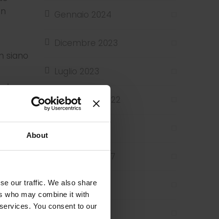
on
Gennaio 2024
Dicembre 2023
n siano
Luglio 2023
nale
Novembre 2022
onte
Maggio 2019
About
propri.
Dicembre 2017
se
entare
se our traffic. We also share
Giugno 2017
ers who may combine it with
 services. You consent to our
Maggio 2017