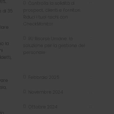
,6%.
Controlla la solidità di
prospect, clienti e fornitori.
 di 35
Riduci i tuoi rischi con
CheckMonitor.
olare
RU Risorse Umane: la
no la
soluzione per la gestione del
mi
personale
detti,
Febbraio 2025
vare
sia,
Novembre 2024
Ottobre 2024
do