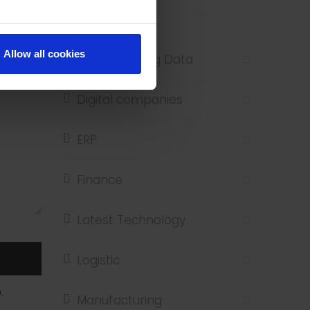
Next
Allow all cookies
Analytics e Big Data
Digital companies
ERP
Finance
Latest Technology
Logistic
.
Manufacturing