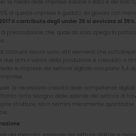
er la media delle imprese italiane il dato è del solo 0
 12,5% di queste imprese è guidato da giovani con meno
 2017 il contributo degli under 35 si avvicina al 35%
.
 di precondizione che, quasi da sola, spiega la partic
es
.
di costruire lavoro sono altri elementi che sottolinea
timi due anni il valore della produzione è cresciuto a rit
n media le imprese del settore digitale occupano 5,4 ad
e imprese.
ale: la necessaria crescita delle competenze digitali
ltrettanto forte bisogno delle aziende del settore di tro
ie strutture, sia in termini meramente quantitativi, 
how.
mazione
.
nze del mercato, esigenze del settore digitale e mon