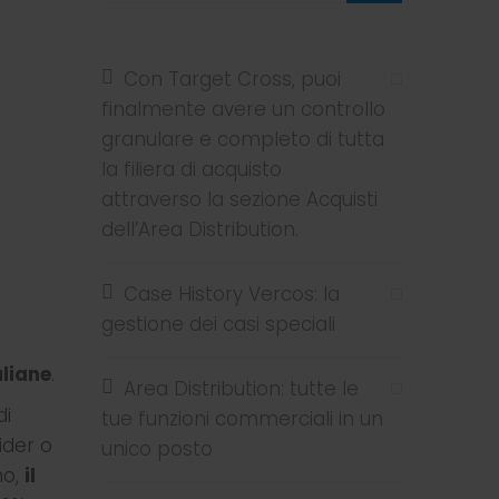
Con Target Cross, puoi
finalmente avere un controllo
granulare e completo di tutta
la filiera di acquisto
attraverso la sezione Acquisti
dell’Area Distribution.
Case History Vercos: la
gestione dei casi speciali
aliane
.
Area Distribution: tutte le
di
tue funzioni commerciali in un
ider o
unico posto
no,
il