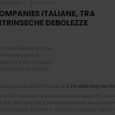
 companies
0 Comment
|
COMPANIES ITALIANE, TRA
INTRINSECHE DEBOLEZZE
oCamere sulla dinamiche
, evidenzia come le
cupazione e più ricchezza
ltri settori di mercato.
o, poco più di 120.000, pari al
2,3% delle imprese it
rvizi connessi, di implementazione e supporto), che 
 dati per conto terzi, che siano internet service prov
 particolare dinamicità. Tant’è che, dall’inizio dell’an