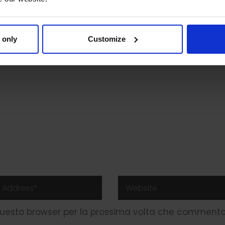
Prev
 only
Customize
 questo browser per la prossima volta che commento