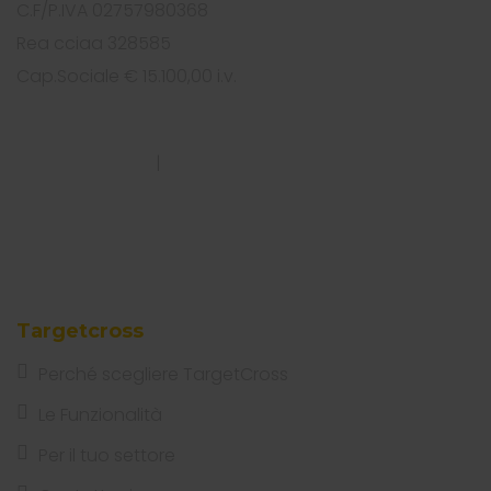
C.F/P.IVA 02757980368
Rea cciaa 328585
Cap.Sociale € 15.100,00 i.v.
PRIVACY POLICY
|
COOKIES POLICY
Targetcross
Perché scegliere TargetCross
Le Funzionalità
Per il tuo settore