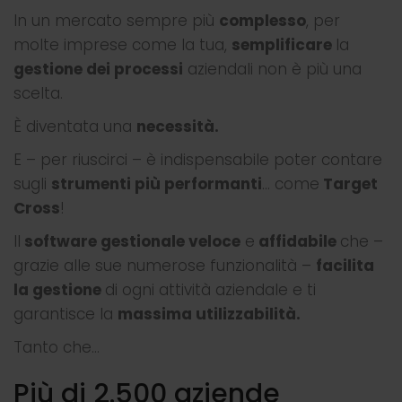
In un mercato sempre più
complesso
, per
molte imprese come la tua,
semplificare
la
gestione dei processi
aziendali non è più una
scelta.
È diventata una
necessità.
E – per riuscirci – è indispensabile poter contare
sugli
strumenti più performanti
… come
Target
Cross
!
Il
software gestionale veloce
e
affidabile
che –
grazie alle sue numerose funzionalità –
facilita
la gestione
di ogni attività aziendale e ti
garantisce la
massima utilizzabilità.
Tanto che…
Più di 2.500 aziende