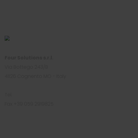
Four Solutions s.r.l.
Via Bottego 243/B
41126 Cognento MO - Italy
Tel.
+39 059 2919812
Fax +39 059 2919825
info@foursolutions.it
https://www.foursolutions.it