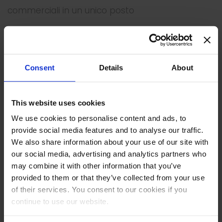
commerciali in un unico posto
Controlla la solidità di prospect, clienti e
fornitori. Riduci i tuoi rischi con CheckMonitor.
Consent
Details
About
RU Risorse Umane: la soluzione per la
gestione del personale
This website uses cookies
We use cookies to personalise content and ads, to
provide social media features and to analyse our traffic.
Febbraio 2025
We also share information about your use of our site with
our social media, advertising and analytics partners who
may combine it with other information that you’ve
Novembre 2024
provided to them or that they’ve collected from your use
of their services. You consent to our cookies if you
Ottobre 2024
continue to use our website.