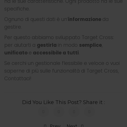
ha le sue caratteristiche. Ogni prodotto ha le sue
specifiche.
Ognuno di questi dati è un’
informazione
da
gestire.
Per questo abbiamo sviluppato Target Cross:
per aiutarti a
gestirla
in modo
semplice
,
unificato
e
accessibile a tutti
.
Se cerchi un gestionale flessibile e veloce o vuoi
saperne di più sulle funzionalità di Target Cross,
Contattaci!
Did You Like This Post? Share it :
Prev
Next