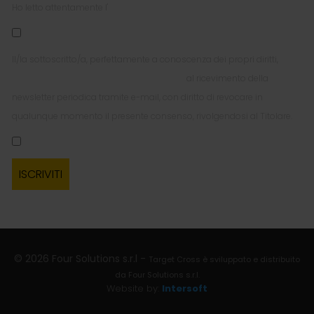
Ho letto attentamente l'
Informativa Privacy per l'invio della Newsletter
Il/la sottoscritto/a, perfettamente a conoscenza dei propri diritti,
esprime liberamente il proprio consenso
al ricevimento della
newsletter periodica tramite e-mail, con diritto di revocare in
qualunque momento il presente consenso, rivolgendosi al Titolare.
© 2026 Four Solutions s.r.l -
Target Cross è sviluppato e distribuito
da Four Solutions s.r.l.
Website by:
Intersoft